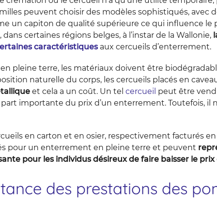
ne crémation où le cercueil n’a qu’une utilité temporaire,
amilles peuvent choisir des modèles sophistiqués, avec 
 un capiton de qualité supérieure ce qui influence le p
dans certaines régions belges, à l’instar de la Wallonie,
l
ertaines caractéristiques
aux cercueils d’enterrement.
n pleine terre, les matériaux doivent être biodégradabl
sition naturelle du corps, les cercueils placés en cave
allique
et cela a un coût. Un tel
cercueil
peut être vend
part importante du prix d’un enterrement. Toutefois, il n
rcueils en carton et en osier, respectivement facturés 
és pour un enterrement en pleine terre et peuvent
repr
sante pour les individus désireux de faire baisser le pr
rtance des prestations des p