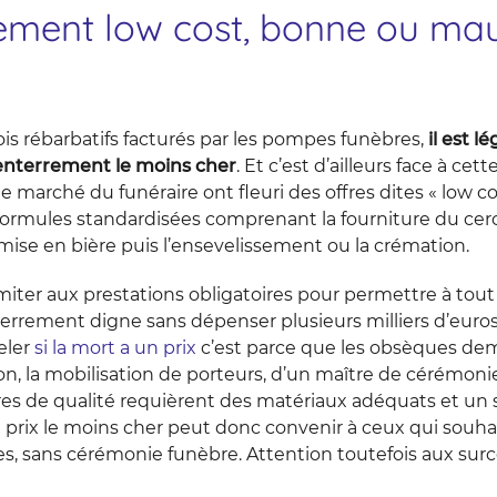
ement low cost, bonne ou ma
fois rébarbatifs facturés par les pompes funèbres,
il est 
d’enterrement le moins cher
. Et c’est d’ailleurs face à c
le marché du funéraire ont fleuri des offres dites « low c
ormules standardisées comprenant la fourniture du cercu
mise en bière puis l’ensevelissement ou la crémation.
 limiter aux prestations obligatoires pour permettre à to
errement digne sans dépenser plusieurs milliers d’euros
eler
si la mort a un prix
c’est parce que les obsèques d
on, la mobilisation de porteurs, d’un maître de cérémoni
res de qualité requièrent des matériaux adéquats et un sa
prix le moins cher peut donc convenir à ceux qui souha
es, sans cérémonie funèbre. Attention toutefois aux sur