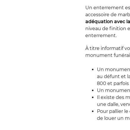
Un enterrement est
accessoire de marbr
adéquation avec la
niveau de finition 
enterrement.
À titre informatif v
monument funérair
Un monument fu
au défunt et l
800 et parfoi
Un monument f
Il existe de
une dalle, ven
Pour pallier l
de louer un m