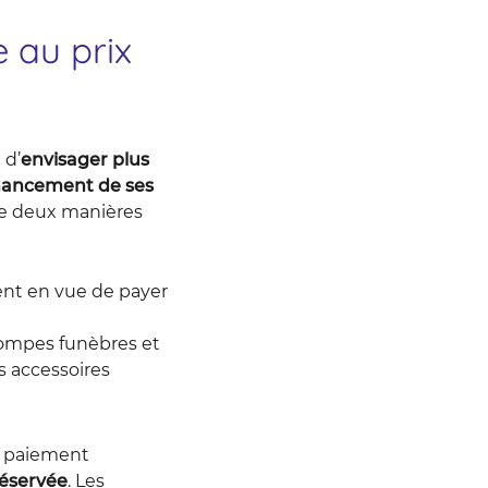
 au prix
 d’
envisager plus
inancement de ses
de deux manières
ent en vue de payer
pompes funèbres et
es accessoires
e paiement
réservée
. Les