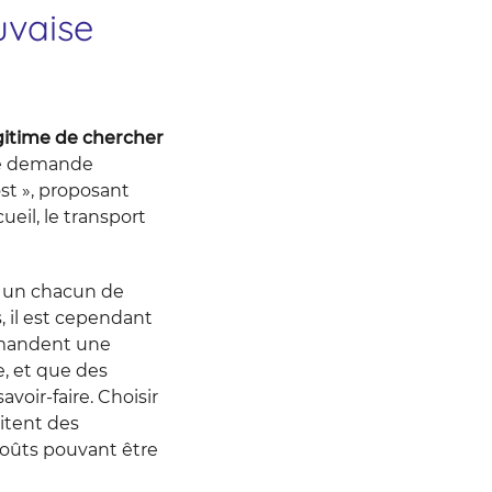
uvaise
légitime de chercher
ette demande
ost », proposant
eil, le transport
ut un chacun de
, il est cependant
emandent une
e, et que des
voir-faire. Choisir
itent des
coûts pouvant être