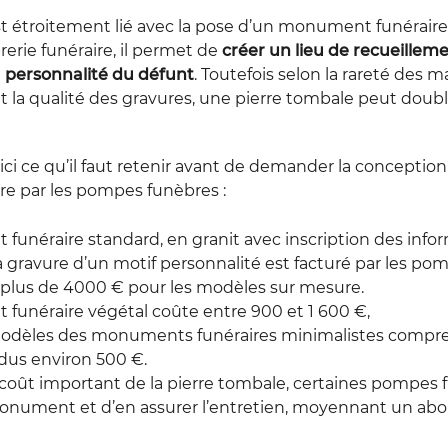
 étroitement lié avec la pose d’un monument funéraire.
erie funéraire, il permet de
créer un lieu de recueillem
 personnalité du défunt
. Toutefois selon la rareté des ma
et la qualité des gravures, une pierre tombale peut double
oici ce qu’il faut retenir avant de demander la conception
e par les pompes funèbres :
néraire standard, en granit avec inscription des infor
a gravure d’un motif personnalité est facturé par les p
s plus de 4000 € pour les modèles sur mesure.
unéraire végétal coûte entre 900 et 1 600 €,
s modèles des monuments funéraires minimalistes com
dus environ 500 €.
e coût important de la pierre tombale, certaines pompes
onument et d’en assurer l’entretien, moyennant un a