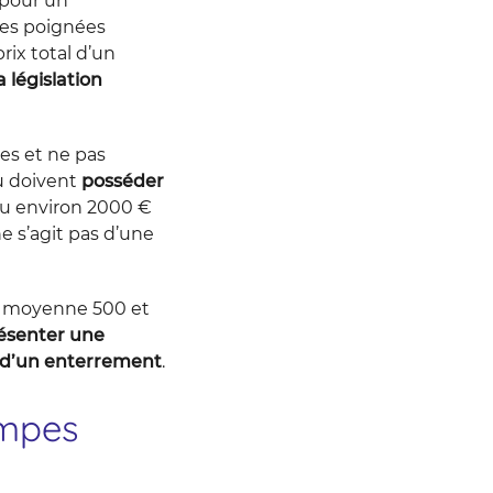
 pour un
des poignées
rix total d’un
a législation
es et ne pas
au doivent
posséder
u environ 2000 €
e s’agit pas d’une
en moyenne 500 et
ésenter une
ix d’un enterrement
.
ompes