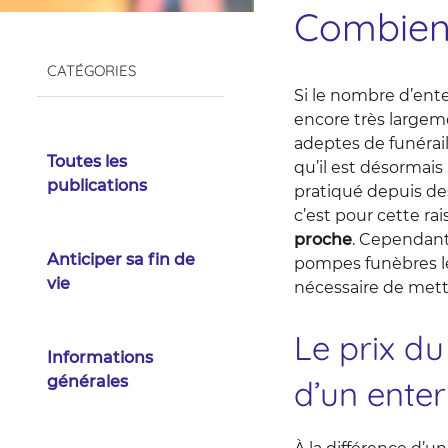
Combien 
CATÉGORIES
Si le nombre d’ent
encore très large
adeptes de funérail
Toutes les
qu’il est désormais 
publications
pratiqué depuis de
c’est pour cette ra
proche
. Cependant,
Anticiper sa fin de
pompes funèbres le 
vie
nécessaire de mettr
Le prix du
Informations
générales
d’un ente