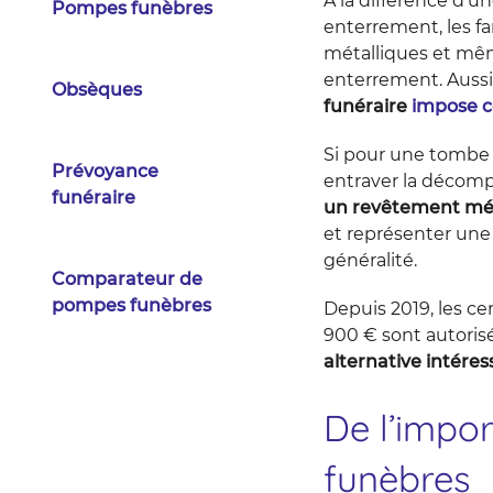
À la différence d’u
Pompes funèbres
enterrement, les f
métalliques et même
enterrement. Aussi, 
Obsèques
funéraire
impose c
Si pour une tombe e
Prévoyance
entraver la décompo
funéraire
un revêtement mét
et représenter une 
généralité.
Comparateur de
pompes funèbres
Depuis 2019, les ce
900 € sont autoris
alternative intéres
De l’impo
funèbres