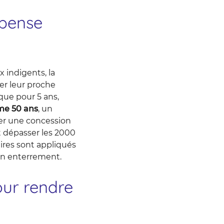
épense
 indigents, la
er leur proche
que pour 5 ans,
ême 50 ans
, un
uer une concession
t dépasser les 2000
ires sont appliqués
’un enterrement.
ur rendre