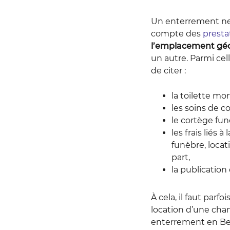
Un enterrement ne se
compte des
presta
l’emplacement géo
un autre. Parmi cel
de citer :
la toilette mo
les soins de c
le cortège fun
les frais liés 
funèbre, locat
part,
la publication
À cela, il faut parf
location d’une chamb
enterrement en Bel