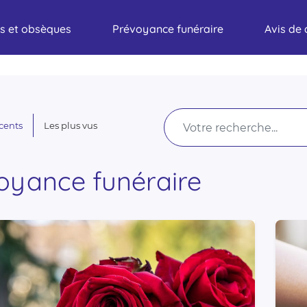
s et obsèques
Prévoyance funéraire
Avis de
écents
Les plus vus
oyance funéraire