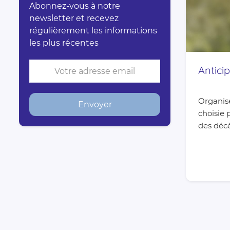
Abonnez-vous à notre
newsletter et recevez
régulièrement les informations
les plus récentes
Antici
Organise
choisie 
des décè