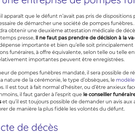
il apparaît que le défunt n’avait pas pris de dispositions 
écessaire de démarcher une société de pompes funèbres. 
udra obtenir une deuxième attestation médicale de décès
 temps presse,
il ne faut pas prendre de décision à la va-
dépense importante et bien qu’elle soit principalement 
ns funéraires, à offre équivalente, selon telle ou telle en
relativement importantes peuvent être enregistrées.
neur de pompes funèbres mandaté, il sera possible de rég
 nature de la cérémonie, le type d’obsèques, le
modèle 
os. Il est tout à fait normal d’hésiter, ou d’être anxieux fa
oins, il faut garder à l’esprit que
le conseiller funérai
s
et qu’il est toujours possible de demander un avis au
orer de manière la plus fidèle les volontés du défunt.
acte de décès