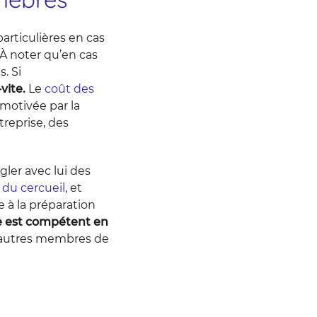
particulières en cas
À noter qu’en cas
. Si
vite.
Le
coût des
motivée par la
treprise, des
ler avec lui des
du cercueil
, et
ce à la préparation
re est compétent en
x autres membres de