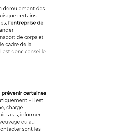
on déroulement des
puisque certains
cès,
l’entreprise de
ander
ansport de corps et
le cadre de la
l est donc conseillé
e prévenir certaines
tiquement – il est
he, chargé
ains cas, informer
n veuvage ou au
contacter sont les