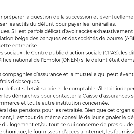
r préparer la question de la succession et éventuellement 
iser les actifs du défunt pour payer les funérailles.
ues. S’il est parfois délicat d’avoir accès exhaustivement 
ciation belge des banques et des sociétés de bourse (ABB
cette entreprise.
 sociaux : le Centre public d’action sociale (CPAS), les di
l’Office national de l’Emploi (ONEM) si le défunt était de
es compagnies d’assurance et la mutuelle qui peut éven
 frais d’obsèques.
 défunt s’il était salarié et le comptable s’il était indép
 les démarches pour contacter la Caisse d’assurances soc
ommerce et toute autre institution concernée.
éral des pensions pour les retraités. Bien que cet organ
t, il est tout de même conseillé de leur signaler le dé
e du logement et/ou tout ce qui concerne de près ou de lo
léphonique, le fournisseur d’accès à internet, les fourniss