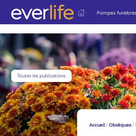
Pompes funèbres
Toutes les publications
Accueil
/
Obsèques
/