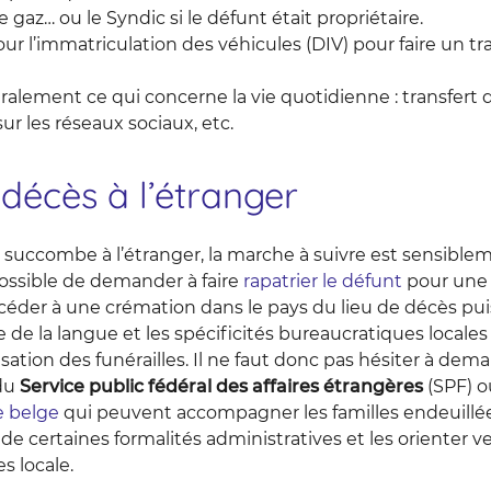
de gaz… ou le Syndic si le défunt était propriétaire.
our l’immatriculation des véhicules (DIV) pour faire un t
ralement ce qui concerne la vie quotidienne : transfert d
r les réseaux sociaux, etc.
décès à l’étranger
e succombe à l’étranger, la marche à suivre est sensibl
possible de demander à faire
rapatrier le défunt
pour une 
océder à une crémation dans le pays du lieu de décès puis
ère de la langue et les spécificités bureaucratiques local
sation des funérailles. Il ne faut donc pas hésiter à de
 du
Service public fédéral des affaires étrangères
(SPF) o
e belge
qui peuvent accompagner les familles endeuillé
e certaines formalités administratives et les orienter v
 locale.