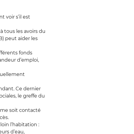
voir s’il est
à tous les avoirs du
) peut aider les
fférents fonds
mandeur d’emploi,
tuellement
endant. Ce dernier
iales, le greffe du
isme soit contacté
cès.
in l’habitation :
eurs d’eau,