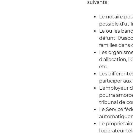
suivants :
Le notaire pou
possible d’util
Le ou les banq
défunt, l’Asso
familles dans 
Les organismes
d’allocation, 
etc.
Les différent
participer aux
L’employeur du
pourra amorcer
tribunal de c
Le Service féd
automatiquemen
Le propriétair
l’opérateur té