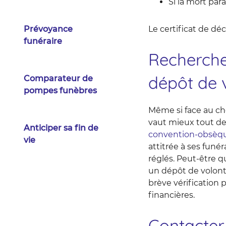
Si la mort para
Prévoyance
Le certificat de dé
funéraire
Recherche
dépôt de 
Comparateur de
pompes funèbres
Même si face au choc
vaut mieux tout de 
Anticiper sa fin de
convention-obsèq
vie
attitrée à ses funér
réglés. Peut-être qu
un dépôt de volonté
brève vérification 
financières.
Contacter