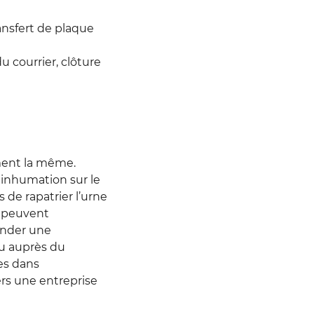
ransfert de plaque
u courrier, clôture
ement la même.
inhumation sur le
 de rapatrier l’urne
es peuvent
mander une
u auprès du
es dans
ers une entreprise