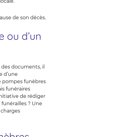
locale.
 cause de son décès.
e ou d’un
er des documents, il
re d’une
 de pompes funèbres
ais funéraires
nitiative de rédiger
 funérailles ? Une
e charges
nèbres