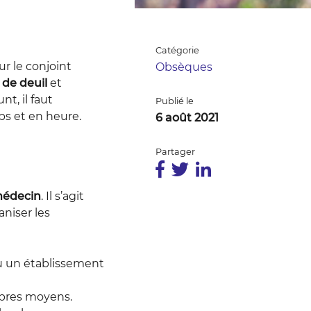
Catégorie
r le conjoint
Obsèques
 de deuil
et
t, il faut
Publié le
s et en heure.
6 août 2021
Partager
 médecin
. Il s’agit
niser les
u un établissement
ropres moyens.