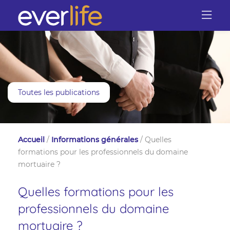
Toutes les publications
Accueil
/
Informations générales
/
Quelles
formations pour les professionnels du domaine
mortuaire ?
Quelles formations pour les
professionnels du domaine
mortuaire ?